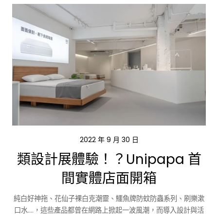
2022 年 9 月 30 日
類設計展體驗！？Unipapa 首
間實體店面開箱
純白好神拖、花仙子裸白克潮靈、鱷魚牌防蚊防蟲系列、刷樂漱
口水….，這些產品都曾在網路上掀起一波風潮，而導入設計與活