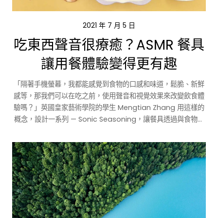
2021 年 7 月 5 日
吃東西聲音很療癒？ASMR 餐具
讓用餐體驗變得更有趣
「隔著手機螢幕，我都能感覺到食物的口感和味道，鬆脆、新鮮
感等，那我們可以在吃之前，使用聲音和視覺效果來改變飲食體
驗嗎？」英國皇家藝術學院的學生 Mengtian Zhang 用這樣的
概念，設計一系列 — Sonic Seasoning，讓餐具透過與食物的
互動產生聲音，把聲音當成調味料，看是否能讓食物變得更美
味。