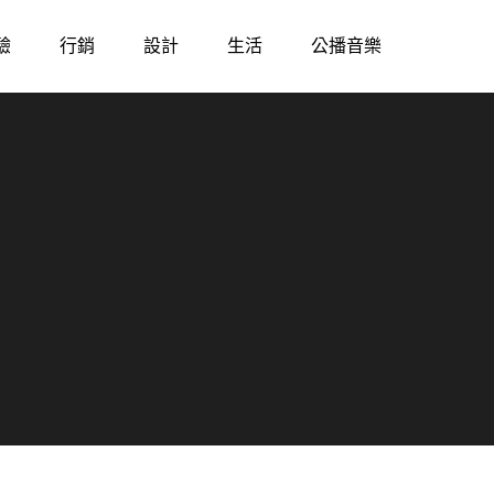
驗
行銷
設計
生活
公播音樂